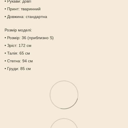
• Рукави: довгі
• Принт: тваринний
• Довжина: стандартна
Розмір моделі:
• Розмір: 36 (приблизно S)
• Зріст: 172 см
• Талія: 65 см
• Стегна: 94 см
• Груди: 85 см