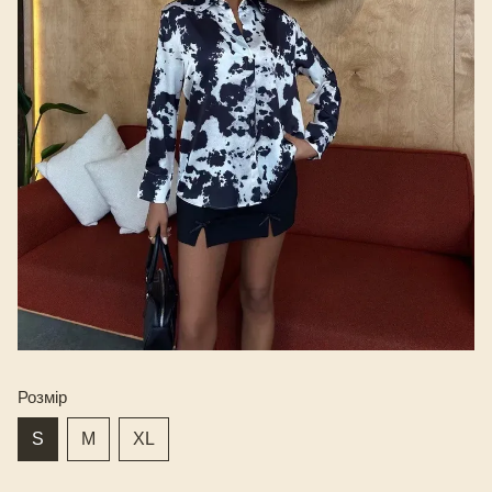
Розмір
S
M
XL